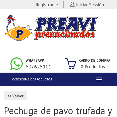
Registrarse
Iniciar Sessión
WHATSAPP
CARRO DE COMPRA
607625101
0 Productos
CATEGORIAS DE PRODUCTOS
Toggle
navigation
<< Volver
Pechuga de pavo trufada y