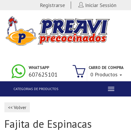
Registrarse
Iniciar Sessión
WHATSAPP
CARRO DE COMPRA
607625101
0 Productos
CATEGORIAS DE PRODUCTOS
Toggle
navigation
<< Volver
Fajita de Espinacas